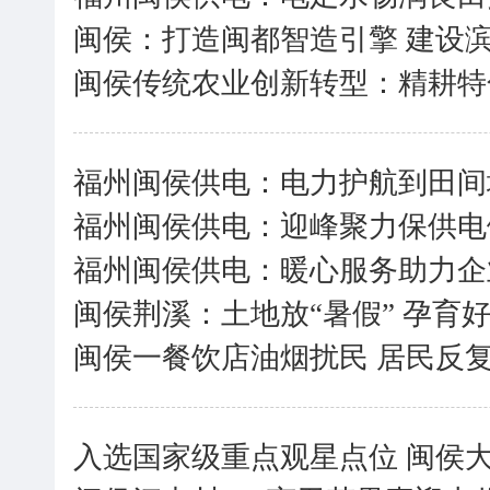
闽侯：打造闽都智造引擎 建设
闽侯传统农业创新转型：精耕特
福州闽侯供电：电力护航到田间
福州闽侯供电：迎峰聚力保供电
福州闽侯供电：暖心服务助力企
闽侯荆溪：土地放“暑假” 孕育
闽侯一餐饮店油烟扰民 居民反
入选国家级重点观星点位 闽侯