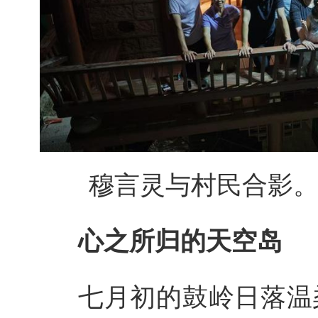
穆言灵与村民合影。
心之所归的天空岛
七月初的鼓岭日落温