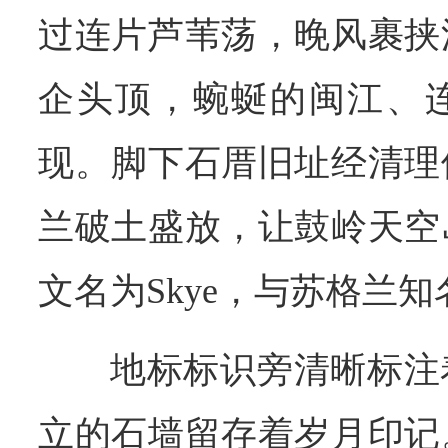
过连片芦苇荡，晚风裹挟
企头顶，蜿蜒的闽江、
现。脚下石厝旧址经清理
兰破土盛放，让鼓岭天空
文名为Skye，与苏格兰
地标标识旁清晰标注
立的石墙留存着岁月印记