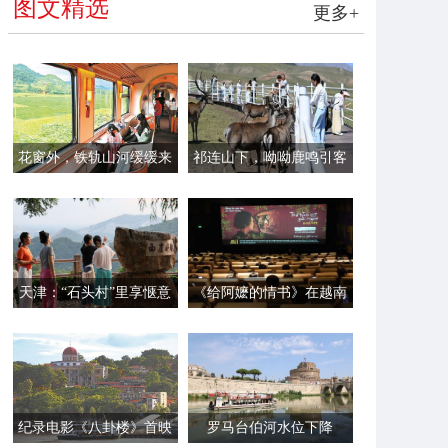
图文精选
更多+
花窗外，铁轨山河缓缓来
祁连山下，呦呦鹿鸣引客
来
天津：“石头村”里享惬意
《给阿嬷的情书》在越南
时光
首映
纪录电影《八卦楼》首映
罗马台伯河水位下降