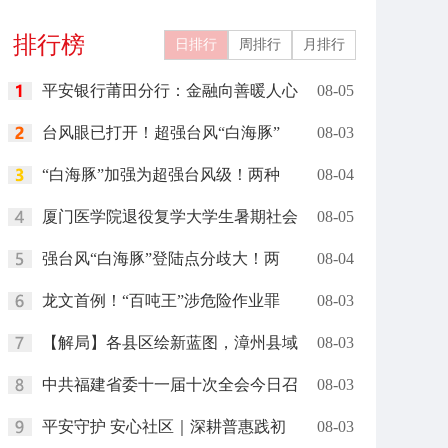
排行榜
日排行
周排行
月排行
平安银行莆田分行：金融向善暖人心
08-05
台风眼已打开！超强台风“白海豚”
08-03
“白海豚”加强为超强台风级！两种
08-04
厦门医学院退役复学大学生暑期社会
08-05
强台风“白海豚”登陆点分歧大！两
08-04
龙文首例！“百吨王”涉危险作业罪
08-03
【解局】各县区绘新蓝图，漳州县域
08-03
中共福建省委十一届十次全会今日召
08-03
平安守护 安心社区｜深耕普惠践初
08-03