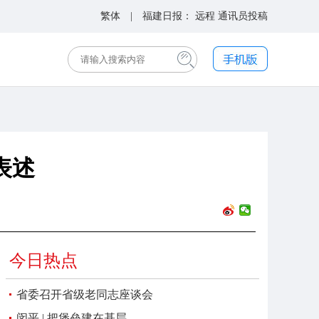
繁体
| 福建日报：
远程
通讯员投稿
表述
今日热点
省委召开省级老同志座谈会
闵平 | 把堡垒建在基层