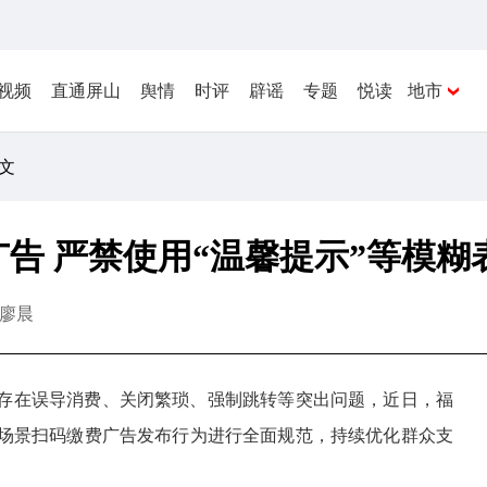
视频
直通屏山
舆情
时评
辟谣
专题
悦读
地市
正文
告 严禁使用“温馨提示”等模糊
廖晨
存在误导消费、关闭繁琐、强制跳转等突出问题，近日，福
场景扫码缴费广告发布行为进行全面规范，持续优化群众支