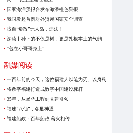
国家海洋预报台发布海浪橙色警报
我国发起首例对外贸易国家安全调查
擅自“爆改”无人岛，违法！
深读丨种下的不仅是树，更是扎根本土的气韵
“包在小哥哥身上”
融媒阅读
一百年前的今天，这位福建人以笔为刃、以身殉
报
将数字福建打造成数字中国建设标杆
35年，从堡垒工程到党建引领
福建“八仙”，各显神通
福建船政：百年船政 薪火相传