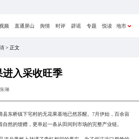
视频
直通屏山
舆情
时评
辟谣
专题
悦读
地市
清
> 正文
果进入采收旺季
朱琳
清县东桥镇下宅村的无花果基地已然苏醒。7月伊始，百余亩
着自然的馈赠，更串起一条从田间到市场的完整产业链。