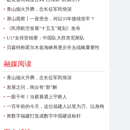
青山烟火升腾，念长征军民情深
屏山观察丨一座堡垒，何以35年接续筑牢？
《民用航空发展“十五五”规划》发布
U17女排世锦赛：中国队大胜突尼斯队
贝森特称霍尔木兹海峡将逐步失去战略重要性
融媒阅读
青山烟火升腾，念长征军民情深
发展之问，闽企有“新”解
一眼千年！当蔡襄遇上守桥人
一百年前的今天，这位福建人以笔为刃、以身殉
报
将数字福建打造成数字中国建设标杆