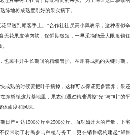
见连片果树上挂满了青红相间的果实。为了保证这口极致的
，熟练地将成熟度刚好的果实摘下。
无花果送到顾客手上。”合作社社员高小凤表示，这种看似辛
食无花果皮薄肉软，保鲜期极短，一早采摘能最大限度锁住
质。
，也离不开生长期间的精细管护。在即将成熟的关键时期，
果快成熟的时候要把叶子摘掉，这样可以保证更多营养；果还
在东桥镇这片基地里，果农们通过精准调控“光”与“叶”的平
整体甜度和风味。
期日产可达1500公斤至2500公斤。面对如此大的产量，下宅
，不仅带动了村民参与种植与务工，更在销售端构建起“鲜售