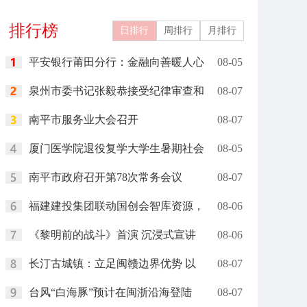
礼在里约举行
岗”
排行榜
日排行
周排行
月排行
平安银行莆田分行：金融向善暖人心
08-05
泉州市委书记张毅恭接受纪律审查和
08-07
南平市服务业大会召开
08-07
厦门医学院退役复学大学生暑期社会
08-05
南平市政府召开第78次常务会议
08-07
福建建投集团联动国创会智库资源，
08-06
《黎明前的战斗》首演 沉浸式宣讲
08-06
长汀古城镇：立足闽赣边界优势 以
08-07
台风“白海豚”预计在闽浙沿海登陆
08-07