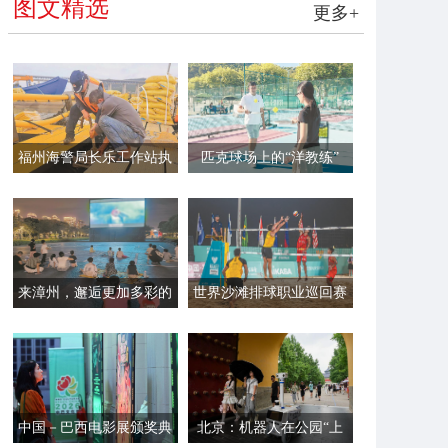
图文精选
更多+
福州海警局长乐工作站执
匹克球场上的“洋教练”
法员帮助渔民加固渔排
来漳州，邂逅更加多彩的
世界沙滩排球职业巡回赛
夏夜
平潭站开赛
中国－巴西电影展颁奖典
北京：机器人在公园“上