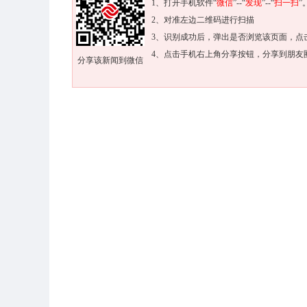
1、打开手机软件“
微信
”--“
发现
”--“
扫一扫
”
2、对准左边二维码进行扫描
3、识别成功后，弹出是否浏览该页面，点
4、点击手机右上角分享按钮，分享到朋友
分享该新闻到微信