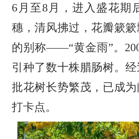
6月至8月，进入盛花期
穗，清风拂过，花瓣簌簌
的别称——“黄金雨”。2
引种了数十株腊肠树。经
批花树长势繁茂，已成为
打卡点。