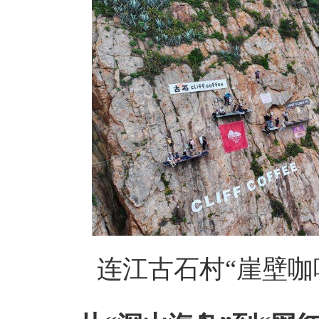
连江古石村“崖壁咖