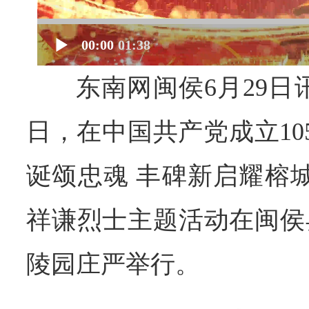
00:00
01:38
东南网闽侯6月29日
日，在中国共产党成立10
诞颂忠魂 丰碑新启耀榕
祥谦烈士主题活动在闽侯
陵园庄严举行。