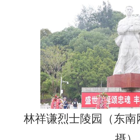
林祥谦烈士陵园（东南
摄）