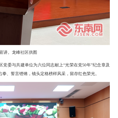
宣讲。龙峰社区供图
社区党委与共建单位为六位同志献上“光荣在党50年”纪念章及
右拳、誓言铿锵，镜头定格榜样风采，留存红色荣光。