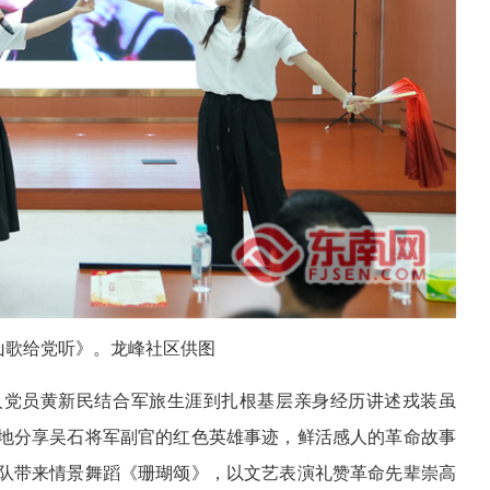
山歌给党听》。龙峰社区供图
人党员黄新民结合军旅生涯到扎根基层亲身经历讲述戎装虽
地分享吴石将军副官的红色英雄事迹，鲜活感人的革命故事
队带来情景舞蹈《珊瑚颂》，以文艺表演礼赞革命先辈崇高