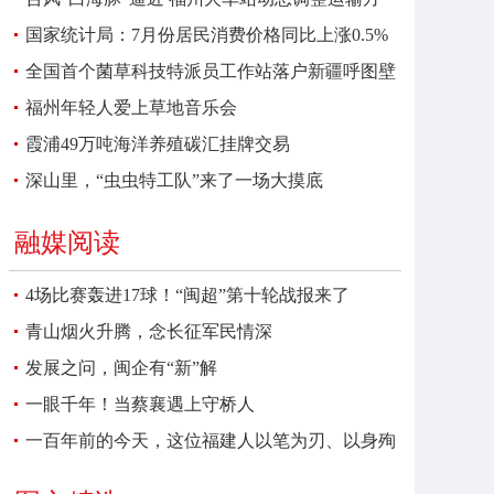
案
国家统计局：7月份居民消费价格同比上涨0.5%
全国首个菌草科技特派员工作站落户新疆呼图壁
福州年轻人爱上草地音乐会
霞浦49万吨海洋养殖碳汇挂牌交易
深山里，“虫虫特工队”来了一场大摸底
融媒阅读
4场比赛轰进17球！“闽超”第十轮战报来了
青山烟火升腾，念长征军民情深
发展之问，闽企有“新”解
一眼千年！当蔡襄遇上守桥人
一百年前的今天，这位福建人以笔为刃、以身殉
报