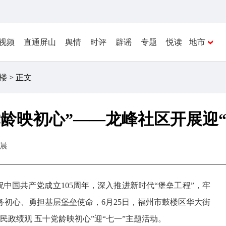
视频
直通屏山
舆情
时评
辟谣
专题
悦读
地市
楼
> 正文
党龄映初心”——龙峰社区开展迎
晨
祝中国共产党成立105周年，深入推进新时代“堡垒工程”，牢
初心、勇担基层堡垒使命，6月25日，福州市鼓楼区华大街
民政绩观 五十党龄映初心”迎“七一”主题活动。