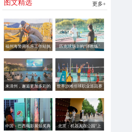
图文精选
更多+
福州海警局长乐工作站执
匹克球场上的“洋教练”
法员帮助渔民加固渔排
来漳州，邂逅更加多彩的
世界沙滩排球职业巡回赛
夏夜
平潭站开赛
中国－巴西电影展颁奖典
北京：机器人在公园“上