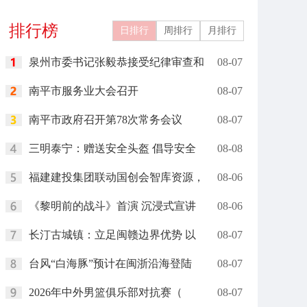
礼在里约举行
岗”
排行榜
日排行
周排行
月排行
泉州市委书记张毅恭接受纪律审查和
08-07
南平市服务业大会召开
08-07
南平市政府召开第78次常务会议
08-07
三明泰宁：赠送安全头盔 倡导安全
08-08
福建建投集团联动国创会智库资源，
08-06
《黎明前的战斗》首演 沉浸式宣讲
08-06
长汀古城镇：立足闽赣边界优势 以
08-07
台风“白海豚”预计在闽浙沿海登陆
08-07
2026年中外男篮俱乐部对抗赛（
08-07