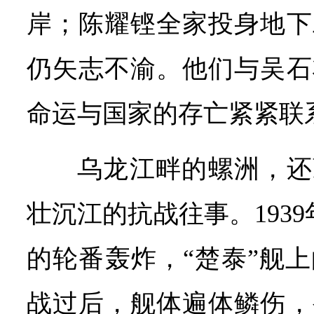
岸；陈耀铿全家投身地下
仍矢志不渝。他们与吴石
命运与国家的存亡紧紧联
乌龙江畔的螺洲，还
壮沉江的抗战往事。1939
的轮番轰炸，“楚泰”舰
战过后，舰体遍体鳞伤，