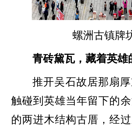
螺洲古镇牌
青砖黛瓦，藏着英雄
推开吴石故居那扇厚
触碰到英雄当年留下的余
的两进木结构古厝，经过