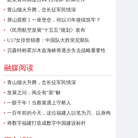
青山烟火升腾，念长征军民情深
屏山观察丨一座堡垒，何以35年接续筑牢？
《民用航空发展“十五五”规划》发布
U17女排世锦赛：中国队大胜突尼斯队
贝森特称霍尔木兹海峡将逐步失去战略重要性
融媒阅读
青山烟火升腾，念长征军民情深
发展之问，闽企有“新”解
一眼千年！当蔡襄遇上守桥人
一百年前的今天，这位福建人以笔为刃、以身殉
报
将数字福建打造成数字中国建设标杆