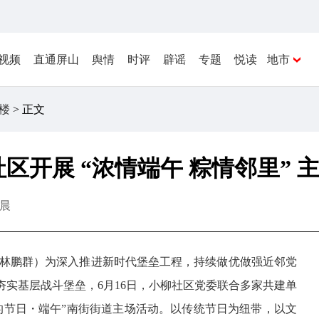
视频
直通屏山
舆情
时评
辟谣
专题
悦读
地市
楼
> 正文
区开展 “浓情端午 粽情邻里” 
晨
讯员 林鹏群）为深入推进新时代堡垒工程，持续做优做强近邻党
实基层战斗堡垒，6月16日，小柳社区党委联合多家共建单
我们的节日・端午”南街街道主场活动。以传统节日为纽带，以文