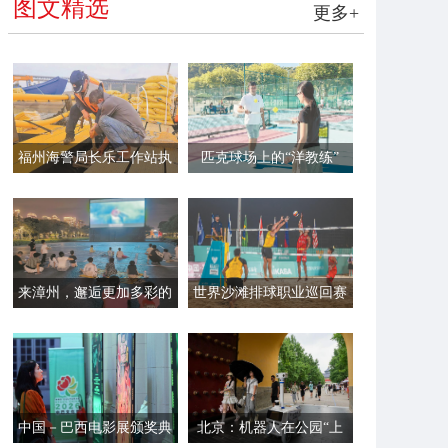
图文精选
更多+
福州海警局长乐工作站执
匹克球场上的“洋教练”
法员帮助渔民加固渔排
来漳州，邂逅更加多彩的
世界沙滩排球职业巡回赛
夏夜
平潭站开赛
中国－巴西电影展颁奖典
北京：机器人在公园“上