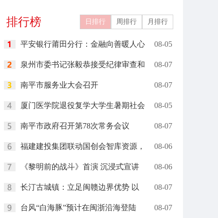
礼在里约举行
岗”
排行榜
日排行
周排行
月排行
平安银行莆田分行：金融向善暖人心
08-05
泉州市委书记张毅恭接受纪律审查和
08-07
南平市服务业大会召开
08-07
厦门医学院退役复学大学生暑期社会
08-05
南平市政府召开第78次常务会议
08-07
福建建投集团联动国创会智库资源，
08-06
《黎明前的战斗》首演 沉浸式宣讲
08-06
长汀古城镇：立足闽赣边界优势 以
08-07
台风“白海豚”预计在闽浙沿海登陆
08-07