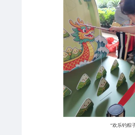
“欢乐钓粽