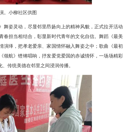
演。小柳社区供图
》舞姿灵动，尽显邻里昂扬向上的精神风貌，正式拉开活动
青春担当相结合，彰显新时代青年的文化自信。舞蹈《最美
情演绎，把孝老爱亲、家国情怀融入舞姿之中；歌曲《最初
《领航》铿锵唱响，抒发爱党爱国的赤诚情怀，一场场精彩
化、传统美德在邻里之间浸润传播。