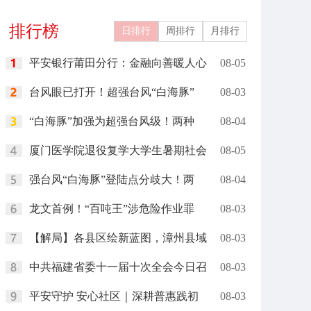
排行榜
日排行
周排行
月排行
平安银行莆田分行：金融向善暖人心
08-05
台风眼已打开！超强台风“白海豚”
08-03
“白海豚”加强为超强台风级！两种
08-04
厦门医学院退役复学大学生暑期社会
08-05
强台风“白海豚”登陆点分歧大！两
08-04
龙文首例！“百吨王”涉危险作业罪
08-03
【解局】各县区绘新蓝图，漳州县域
08-03
中共福建省委十一届十次全会今日召
08-03
平安守护 安心社区｜深耕普惠践初
08-03