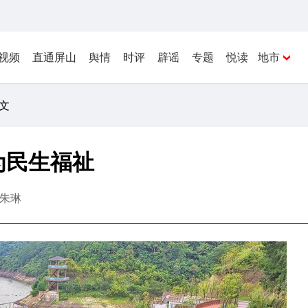
视频
直通屏山
舆情
时评
辟谣
专题
悦读
地市
正文
为民生福祉
朱琳