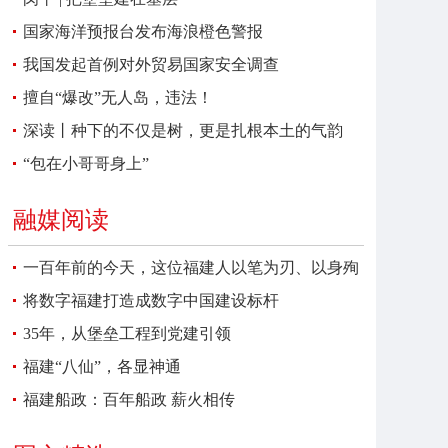
国家海洋预报台发布海浪橙色警报
我国发起首例对外贸易国家安全调查
擅自“爆改”无人岛，违法！
深读丨种下的不仅是树，更是扎根本土的气韵
“包在小哥哥身上”
融媒阅读
一百年前的今天，这位福建人以笔为刃、以身殉
报
将数字福建打造成数字中国建设标杆
35年，从堡垒工程到党建引领
福建“八仙”，各显神通
福建船政：百年船政 薪火相传