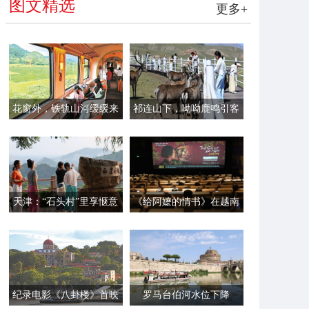
图文精选
更多+
花窗外，铁轨山河缓缓来
祁连山下，呦呦鹿鸣引客
来
天津：“石头村”里享惬意
《给阿嬷的情书》在越南
时光
首映
纪录电影《八卦楼》首映
罗马台伯河水位下降