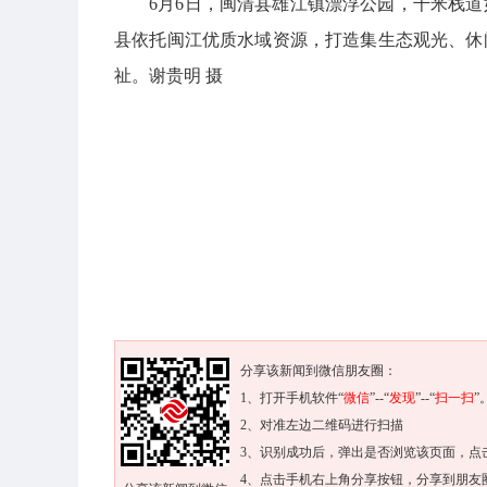
6月6日，闽清县雄江镇漂浮公园，千米栈
县依托闽江优质水域资源，打造集生态观光、休
祉。谢贵明 摄
分享该新闻到微信朋友圈：
1、打开手机软件“
微信
”--“
发现
”--“
扫一扫
”
2、对准左边二维码进行扫描
3、识别成功后，弹出是否浏览该页面，点
4、点击手机右上角分享按钮，分享到朋友