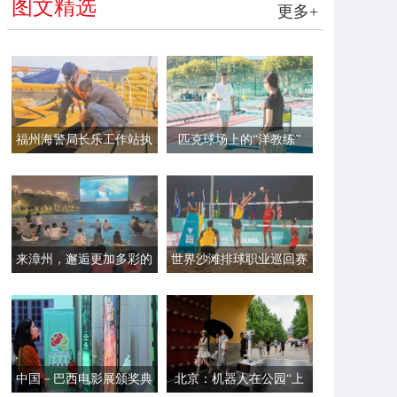
图文精选
更多+
福州海警局长乐工作站执
匹克球场上的“洋教练”
法员帮助渔民加固渔排
来漳州，邂逅更加多彩的
世界沙滩排球职业巡回赛
夏夜
平潭站开赛
中国－巴西电影展颁奖典
北京：机器人在公园“上