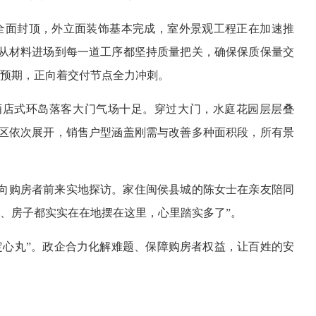
全面封顶，外立面装饰基本完成，室外景观工程正在加速推
从材料进场到每一道工序都坚持质量把关，确保保质保量交
合预期，正向着交付节点全力冲刺。
酒店式环岛落客大门气场十足。穿过大门，水庭花园层层叠
区依次展开，销售户型涵盖刚需与改善多种面积段，所有景
向购房者前来实地探访。家住闽侯县城的陈女士在亲友陪同
、房子都实实在在地摆在这里，心里踏实多了”。
定心丸”。政企合力化解难题、保障购房者权益，让百姓的安