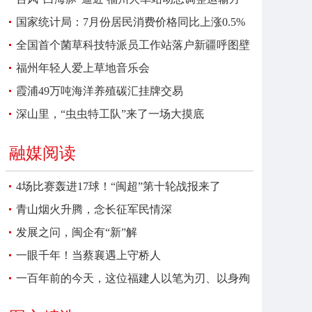
案
国家统计局：7月份居民消费价格同比上涨0.5%
全国首个菌草科技特派员工作站落户新疆呼图壁
福州年轻人爱上草地音乐会
霞浦49万吨海洋养殖碳汇挂牌交易
深山里，“虫虫特工队”来了一场大摸底
融媒阅读
4场比赛轰进17球！“闽超”第十轮战报来了
青山烟火升腾，念长征军民情深
发展之问，闽企有“新”解
一眼千年！当蔡襄遇上守桥人
一百年前的今天，这位福建人以笔为刃、以身殉
报