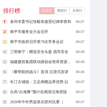
礼在里约举行
岗”
排行榜
日排行
周排行
月排行
泉州市委书记张毅恭接受纪律审查和
08-07
南平市服务业大会召开
08-07
南平市政府召开第78次常务会议
08-07
三明泰宁：赠送安全头盔 倡导安全
08-08
福建建投集团联动国创会智库资源，
08-06
《黎明前的战斗》首演 沉浸式宣讲
08-06
长汀古城镇：立足闽赣边界优势 以
08-07
台风“白海豚”预计在闽浙沿海登陆
08-07
2026年中外男篮俱乐部对抗赛（
08-07