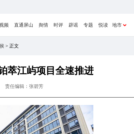
视频
直通屏山
舆情
时评
辟谣
专题
悦读
地市
侯
> 正文
侯铂萃江屿项目全速推进
责任编辑：张碧芳