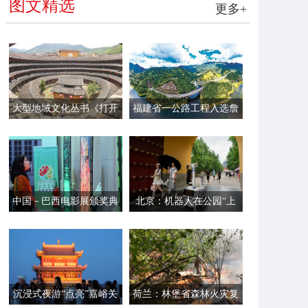
图文精选
更多+
大型地域文化丛书《打开
福建省一公路工程入选詹
福建》第一辑面世
天佑奖
中国－巴西电影展颁奖典
北京：机器人在公园“上
礼在里约举行
岗”
沉浸式夜游“点亮”嘉峪关
荷兰：林堡省森林火灾复