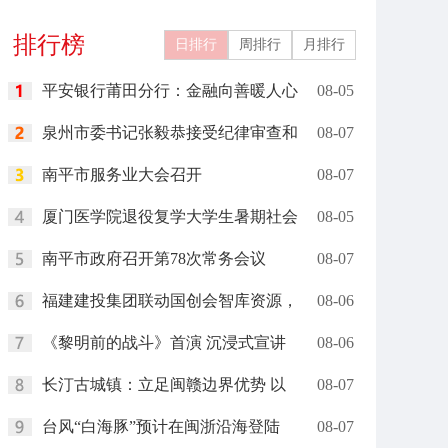
关城文旅
燃现场
排行榜
日排行
周排行
月排行
平安银行莆田分行：金融向善暖人心
08-05
泉州市委书记张毅恭接受纪律审查和
08-07
南平市服务业大会召开
08-07
厦门医学院退役复学大学生暑期社会
08-05
南平市政府召开第78次常务会议
08-07
福建建投集团联动国创会智库资源，
08-06
《黎明前的战斗》首演 沉浸式宣讲
08-06
长汀古城镇：立足闽赣边界优势 以
08-07
台风“白海豚”预计在闽浙沿海登陆
08-07