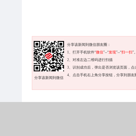
分享该新闻到微信朋友圈：
1、打开手机软件“
微信
”--“
发现
”--“
扫一扫
”
2、对准左边二维码进行扫描
3、识别成功后，弹出是否浏览该页面，点
4、点击手机右上角分享按钮，分享到朋友
分享该新闻到微信