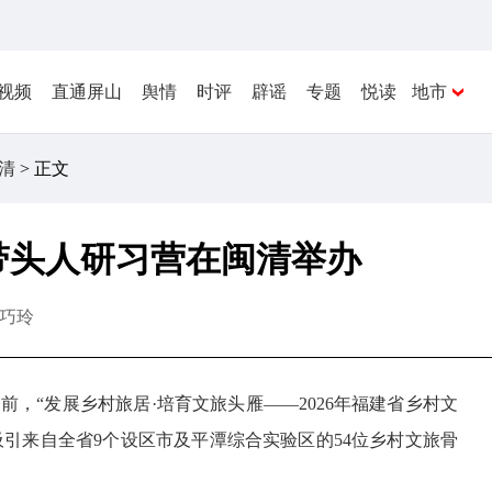
视频
直通屏山
舆情
时评
辟谣
专题
悦读
地市
清
> 正文
旅带头人研习营在闽清举办
巧玲
日前，“发展乡村旅居·培育文旅头雁——2026年福建省乡村文
引来自全省9个设区市及平潭综合实验区的54位乡村文旅骨