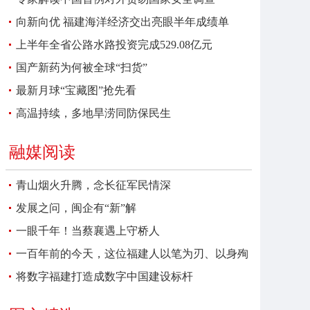
向新向优 福建海洋经济交出亮眼半年成绩单
上半年全省公路水路投资完成529.08亿元
国产新药为何被全球“扫货”
最新月球“宝藏图”抢先看
高温持续，多地旱涝同防保民生
融媒阅读
青山烟火升腾，念长征军民情深
发展之问，闽企有“新”解
一眼千年！当蔡襄遇上守桥人
一百年前的今天，这位福建人以笔为刃、以身殉
报
将数字福建打造成数字中国建设标杆