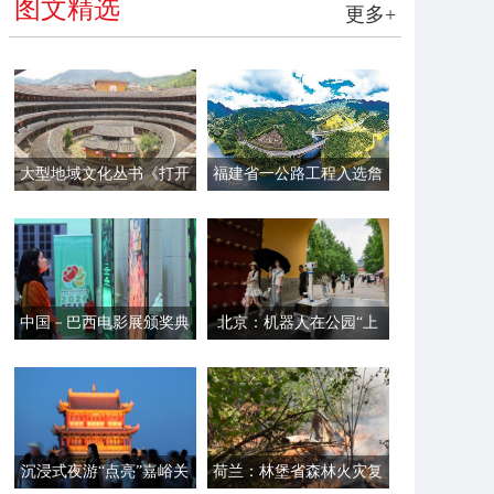
图文精选
更多+
大型地域文化丛书《打开
福建省一公路工程入选詹
福建》第一辑面世
天佑奖
中国－巴西电影展颁奖典
北京：机器人在公园“上
礼在里约举行
岗”
沉浸式夜游“点亮”嘉峪关
荷兰：林堡省森林火灾复