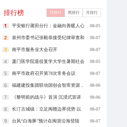
关城文旅
燃现场
排行榜
日排行
周排行
月排行
平安银行莆田分行：金融向善暖人心
08-05
泉州市委书记张毅恭接受纪律审查和
08-07
南平市服务业大会召开
08-07
厦门医学院退役复学大学生暑期社会
08-05
南平市政府召开第78次常务会议
08-07
福建建投集团联动国创会智库资源，
08-06
《黎明前的战斗》首演 沉浸式宣讲
08-06
长汀古城镇：立足闽赣边界优势 以
08-07
台风“白海豚”预计在闽浙沿海登陆
08-07