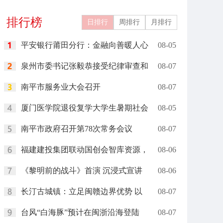
关城文旅
燃现场
排行榜
日排行
周排行
月排行
平安银行莆田分行：金融向善暖人心
08-05
泉州市委书记张毅恭接受纪律审查和
08-07
南平市服务业大会召开
08-07
厦门医学院退役复学大学生暑期社会
08-05
南平市政府召开第78次常务会议
08-07
福建建投集团联动国创会智库资源，
08-06
《黎明前的战斗》首演 沉浸式宣讲
08-06
长汀古城镇：立足闽赣边界优势 以
08-07
台风“白海豚”预计在闽浙沿海登陆
08-07