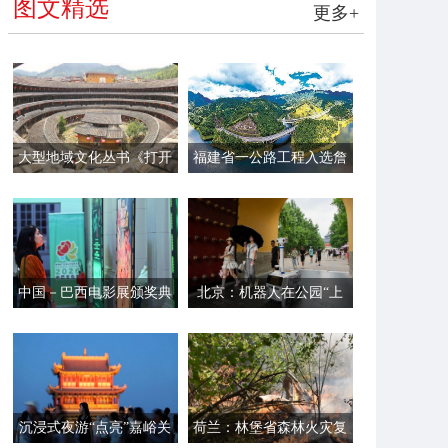
图文精选
更多+
大型地域文化丛书《打开
福建省一公路工程入选詹
福建》第一辑面世
天佑奖
中国－巴西电影展颁奖典
北京：机器人在公园“上
礼在里约举行
岗”
沉浸式夜游“点亮”嘉峪关
荷兰：林堡省森林火灾复