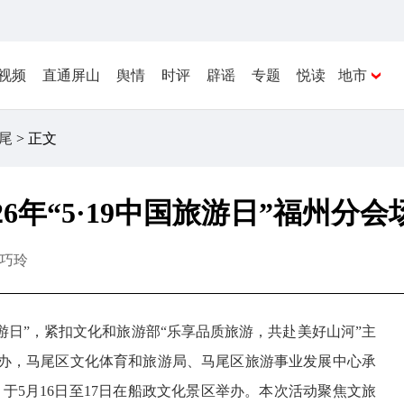
视频
直通屏山
舆情
时评
辟谣
专题
悦读
地市
尾
> 正文
26年“5·19中国旅游日”福州分
巧玲
中国旅游日”，紧扣文化和旅游部“乐享品质旅游，共赴美好山河”主
办，马尾区文化体育和旅游局、马尾区旅游事业发展中心承
动，于5月16日至17日在船政文化景区举办。本次活动聚焦文旅