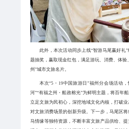
此外，本次活动同步上线“智游马尾赢好礼”
题抽奖，赢取现金红包，满足游玩、消费、体验
州”城市文旅名片。
本次“5・19中国旅游日”福州分会场活动
河”“有福之州・船政榕光”为鲜明主题，将百年
立足文旅为民初心，深挖地域文化内核，打破业
对文旅消费场景的创新升级。下一步，马尾区将
马情缘等独特资源，不断丰富文旅产品供给、提