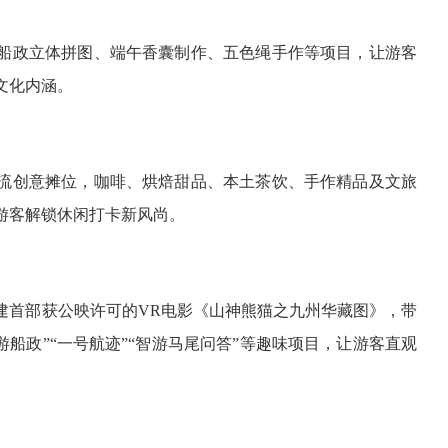
船政立体拼图、端午香囊制作、五色绳手作等项目，让游客
文化内涵。
流创意摊位，咖啡、烘焙甜品、本土茶饮、手作精品及文旅
游客解锁休闲打卡新风尚。
建首部获公映许可的VR电影《山神熊猫之九州华藏图》，带
船政”“一号航迹”“智游马尾问答”等趣味项目，让游客直观