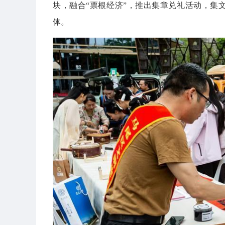
块，融合“票根经济”，推出集章兑礼活动，集
体。