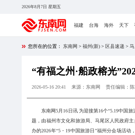
2026年8月7日 星期五
福建
台海
海外
天下
您所在的位置：
东南网
>
福州(新)
>
区县速递
>
马
“有福之州·船政榕光”20
2026-05-16 20:41
来源：东南网
责任编辑：陈
东南网5月16日讯 为迎接第16个“5.19
题，由福州市文化和旅游局、马尾区人民政府主
办的2026年“5・19中国旅游日”福州分会场活