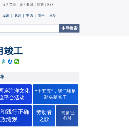
设为首页
|
设为收藏
|
简繁
|
RSS
漳州
|
龙岩
|
宁德
|
南平
|
三明
月竣工
荐
26两岸海洋文化
“十五五”，我们铆足
流平台活动
劲头踏实干
立和践行正确
劳动者
“闽超”进
行时
政绩观
之歌