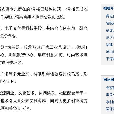
福建今
慧农贸市集所在的3号楼已结构封顶，2号楼完成地
蹲点
。”福建供销高新集团执行总裁俞杰说。
省级
源、电子支付等科技手段，并结合文创主题，融合
福建
红打卡地。
深入
福建
生活”为主题，传承船政厂房工业风设计，规划打
屏山
中心、潮流数智中心、集市创意大街、时尚艺术潮
平潭
文旅消费环线。
题广场等多元业态，将吸引年轻创客扎根马尾，形
国际国
生态闭环。
专家
、潮流商业、文化艺术、休闲娱乐、社区配套等于一
事关
，也吸引大量外来文旅客群，同时为更多创业者提
水利
尾区相关负责人说。
度
医保