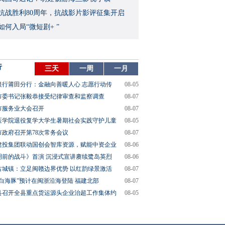
念抗战胜利80周年，抗战影片影评征集开启
如何入局“微短剧+ ”
行
三天
一周
一月
银行莆田分行：金融向善暖人心 志愿行动传
08-05
市委书记张毅恭接受纪律审查和监察调查
08-07
市服务业大会召开
08-07
医学院退役复学大学生暑期社会实践守护儿童
08-05
市政府召开第78次常务会议
08-07
建投集团联动国创会智库资源，赋能中资企业
08-06
明前的战斗》首演 沉浸式宣讲赓续鹭岛英烈
08-06
古城镇：立足闽赣边界优势 以红韵绿景激活
08-07
“白海豚”预计在闽浙沿海登陆 福建北部
08-07
县召开全县重点货运源头企业治超工作集体约
08-05