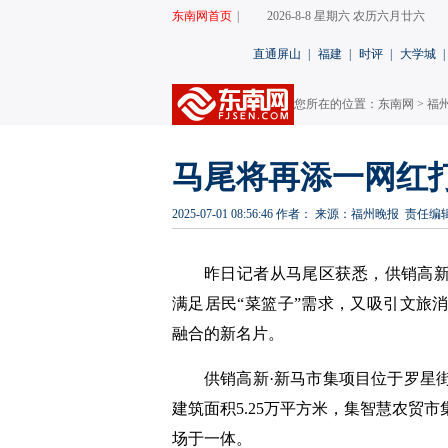
东南网首页
|
2026-8-8 星期六 农历六月廿六
直通屏山
|
福建
|
时评
|
大学城
|
您所在的位置：
东南网
>
福州
马尾将再添一网红打
2025-07-01 08:56:46
作者：
来源：福州晚报
责任编
昨日记者从马尾区获悉，供销高新
满足居民“菜篮子”需求，又吸引文旅
融合的新名片。
供销高新·新马市集项目位于罗星街道
建筑面积5.25万平方米，集智慧农贸
场于一体。