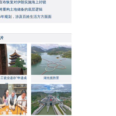
宣布恢复对伊朗实施海上封锁
将重构土地储备的底层逻辑
5年规划，涉及百姓生活方方面面
片
手工瓷业遗存”申遗成
湖光揽胜景
功