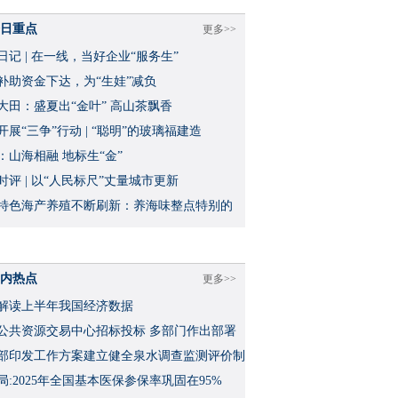
日重点
更多>>
日记 | 在一线，当好企业“服务生”
补助资金下达，为“生娃”减负
大田：盛夏出“金叶” 高山茶飘香
开展“三争”行动 | “聪明”的玻璃福建造
：山海相融 地标生“金”
时评 | 以“人民标尺”丈量城市更新
特色海产养殖不断刷新：养海味整点特别的
内热点
更多>>
解读上半年我国经济数据
公共资源交易中心招标投标 多部门作出部署
部印发工作方案建立健全泉水调查监测评价制
局:2025年全国基本医保参保率巩固在95%