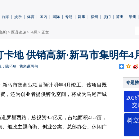
台海
|
娱乐
|
体育
|
国内
|
国际
|
专题
|
网事
|
福州
|
厦门
|
莆田
|
泉州
|
(新)
>
区县速递
>
马尾
> 正文
卡地 供销高新·新马市集明年4
辑：陈巧玲
我来说两句
专题推
·新马市集商业项目预计明年4月竣工。该项目既
消费，还为创业者提供孵化空间，将成为马尾产城
20
交
罗星西路，总投资9.2亿元，占地面积41.2亩，
树
市集、船政主题商街、创业公寓、总部办公、休闲广