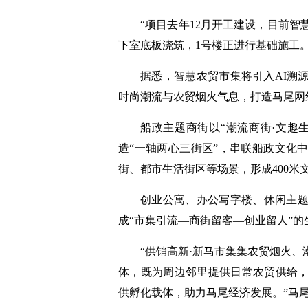
“项目去年12月开工建设，目前智
下室底板浇筑，1号楼正进行基础施工
据悉，智慧农贸市集将引入AI溯
时尚潮流与农贸烟火气息，打造马尾网
船政主题商街以“潮流商街·文趣
造“一轴两心三街区”，串联船政文化
街、都市生活街区等场景，形成400米
创业公寓、办公写字楼、休闲主
成“市集引流—商街留客—创业留人”的
“供销高新·新马市集集农贸烟火
体，既为周边邻里提供日常农贸供给
供孵化载体，助力马尾经济发展。”马