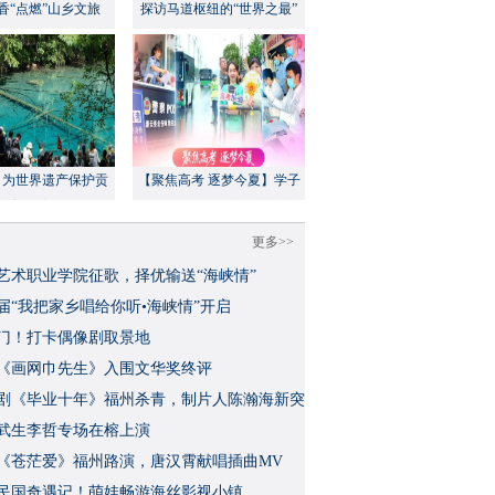
香“点燃”山乡文旅
探访马道枢纽的“世界之最”
：为世界遗产保护贡
【聚焦高考 逐梦今夏】学子
方案”｜美丽中国行
执笔追梦，各方同心护航
更多>>
艺术职业学院征歌，择优输送“海峡情”
三届“我把家乡唱给你听•海峡情”开启
门！打卡偶像剧取景地
《画网巾先生》入围文华奖终评
视剧《毕业十年》福州杀青，制片人陈瀚海新突
武生李哲专场在榕上演
影《苍茫爱》福州路演，唐汉霄献唱插曲MV
民国奇遇记！萌娃畅游海丝影视小镇