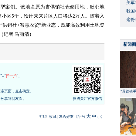
美军
典型案例。该地块原为省供销社仓储用地，毗邻地
我国
建小区5个，预计未来片区人口将达2万人。随着入
这份
“供销社+智慧农贸”新业态，既能高效利用土地资
（记者 马丽清）
新闻图
现
”--“
扫一扫
”。
览该页面，点击确定。
“景德镇
，分享到朋友圈。
扫描关注官方微信
大
中
打印
|
收藏
|
发给好友
【字号
小
】