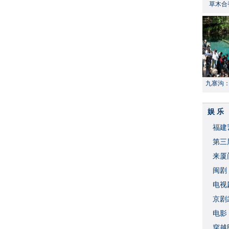
草木合
九寨沟
献“中国
娱 乐
福建
​第
来厦
闽剧
​电
破
京剧
​电
穿越