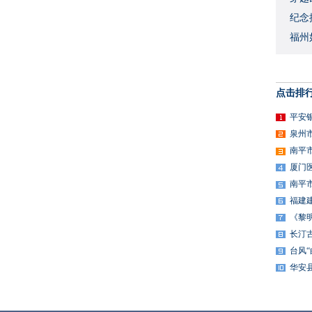
​纪
福州
点击排
平安
泉州
南平
厦门
南平
福建
《黎
长汀
台风
华安