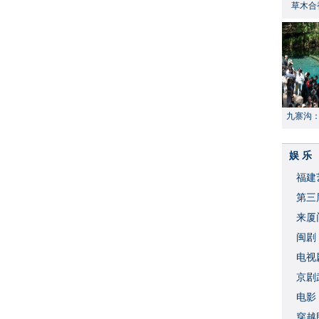
草木合
九寨沟
献“中国
娱 乐
福建
​第
来厦
闽剧
​电
破
京剧
​电
穿越