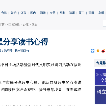
台海
|
娱乐
|
体育
|
国内
|
国际
|
专题
|
网事
|
福州
|
厦门
|
莆田
|
泉州
|
(新)
>
区县速递
>
台江
> 正文
星分享读书心得
辑：陈巧玲
我来说两句
专题推
界读书日主场活动暨新时代文明实践讲习活动在福州
20
交
艇与市民分享读书心得。他从自身读书的点滴讲
通过阅读拓宽理论视野、提升思想境界，并养成终
树