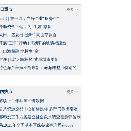
日重点
更多>>
日记 | 在一线，当好企业“服务生”
补助资金下达，为“生娃”减负
大田：盛夏出“金叶” 高山茶飘香
开展“三争”行动 | “聪明”的玻璃福建造
：山海相融 地标生“金”
时评 | 以“人民标尺”丈量城市更新
特色海产养殖不断刷新：养海味整点特别的
内热点
更多>>
解读上半年我国经济数据
公共资源交易中心招标投标 多部门作出部署
部印发工作方案建立健全泉水调查监测评价制
局:2025年全国基本医保参保率巩固在95%