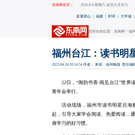
东南网首页
|
2026-8-8 星期六 农历六月廿六
直通屏山
|
福建
|
时评
|
大学城
|
您所在的位置：
东南网
>
福州
福州台江：读书明
2025-04-24 10:14:54
作者：
来源：福州晚报
责任编
22日，“闽韵书香·阅见台江”世
青年会举行。
活动现场，福州市读书明星吕海
起，引导大家学会阅读、热爱阅读，
身学习的好习惯。