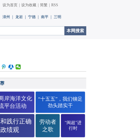
设为首页
|
设为收藏
|
简繁
|
RSS
漳州
|
龙岩
|
宁德
|
南平
|
三明
荐
26两岸海洋文化
“十五五”，我们铆足
流平台活动
劲头踏实干
立和践行正确
劳动者
“闽超”进
行时
政绩观
之歌