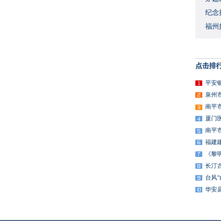
​纪
福州
点击排
平安
泉州
南平
厦门
南平
福建
《黎
长汀
台风
华安