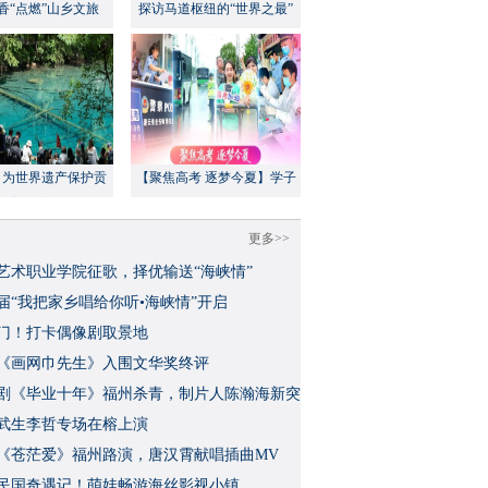
香“点燃”山乡文旅
探访马道枢纽的“世界之最”
：为世界遗产保护贡
【聚焦高考 逐梦今夏】学子
方案”｜美丽中国行
执笔追梦，各方同心护航
更多>>
艺术职业学院征歌，择优输送“海峡情”
三届“我把家乡唱给你听•海峡情”开启
门！打卡偶像剧取景地
《画网巾先生》入围文华奖终评
视剧《毕业十年》福州杀青，制片人陈瀚海新突
武生李哲专场在榕上演
影《苍茫爱》福州路演，唐汉霄献唱插曲MV
民国奇遇记！萌娃畅游海丝影视小镇