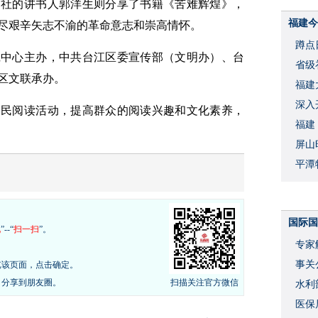
习社的讲书人郭洋生则分享了书籍《苦难辉煌》，
福建今
尽艰辛矢志不渝的革命意志和崇高情怀。
蹲点
践中心主办，中共台江区委宣传部（文明办）、台
省级
区文联承办。
福建
深入
全民阅读活动，提高群众的阅读兴趣和文化素养，
福建
屏山
平潭
国际国
现
”--“
扫一扫
”。
专家
事关
览该页面，点击确定。
，分享到朋友圈。
扫描关注官方微信
水利
度
医保