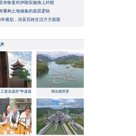
宣布恢复对伊朗实施海上封锁
将重构土地储备的底层逻辑
5年规划，涉及百姓生活方方面面
片
手工瓷业遗存”申遗成
湖光揽胜景
功