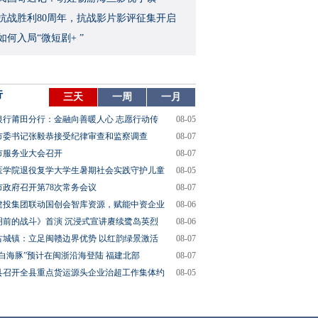
念抗战胜利80周年，抗战影片影评征集开启
如何入局“微短剧+ ”
行
三天
一周
一月
银行莆田分行：金融向善暖人心 志愿行动传
08-05
市委书记张毅恭接受纪律审查和监察调查
08-07
市服务业大会召开
08-07
医学院退役复学大学生暑期社会实践守护儿童
08-05
市政府召开第78次常务会议
08-07
建投集团联动国创会智库资源，赋能中资企业
08-06
明前的战斗》首演 沉浸式宣讲赓续鹭岛英烈
08-06
古城镇：立足闽赣边界优势 以红韵绿景激活
08-07
“白海豚”预计在闽浙沿海登陆 福建北部
08-07
县召开全县重点货运源头企业治超工作集体约
08-05