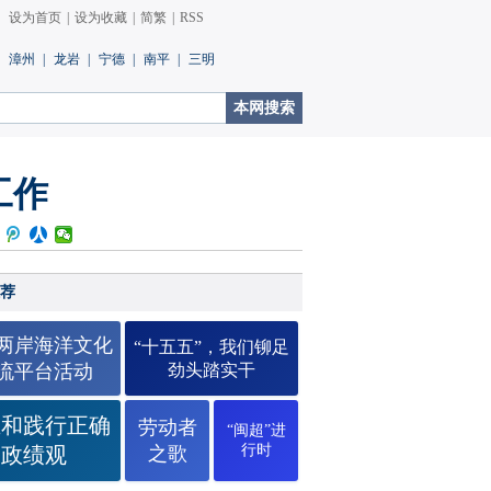
设为首页
|
设为收藏
|
简繁
|
RSS
漳州
|
龙岩
|
宁德
|
南平
|
三明
工作
荐
26两岸海洋文化
“十五五”，我们铆足
流平台活动
劲头踏实干
立和践行正确
劳动者
“闽超”进
行时
政绩观
之歌