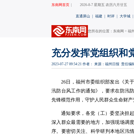
东南网首页
|
2026-8-7 星期五 农历六月廿五
直通屏山
|
福建
|
时评
|
大学城
|
您所在的位置：
东南网
>
福州
充分发挥党组织和
2023-07-27 09:54:21
作者：
来源：福州日报
责任编
26日，福州市委组织部发出《关
汛防台风工作的通知》，要求在防汛
先锋模范作用，守护人民群众生命财产
通知要求，各党（工）委坚决担
深入群众最需要的地方，加强现场调
序。要密切关注、科学研判本地区汛