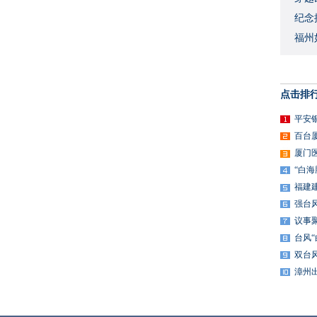
​纪
福州
点击排
平安
百台
厦门
“白
福建
强台
议事
台风
双台
漳州