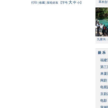
大
草木合
中
打印
|
收藏
|
发给好友
【字号
小
】
九寨沟
献“中国
娱 乐
福建
​第
来厦
闽剧
​电
破
京剧
​电
穿越