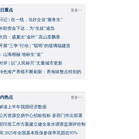
日重点
更多>>
日记 | 在一线，当好企业“服务生”
补助资金下达，为“生娃”减负
大田：盛夏出“金叶” 高山茶飘香
开展“三争”行动 | “聪明”的玻璃福建造
：山海相融 地标生“金”
时评 | 以“人民标尺”丈量城市更新
特色海产养殖不断刷新：养海味整点特别的
内热点
更多>>
解读上半年我国经济数据
公共资源交易中心招标投标 多部门作出部署
部印发工作方案建立健全泉水调查监测评价制
局:2025年全国基本医保参保率巩固在95%