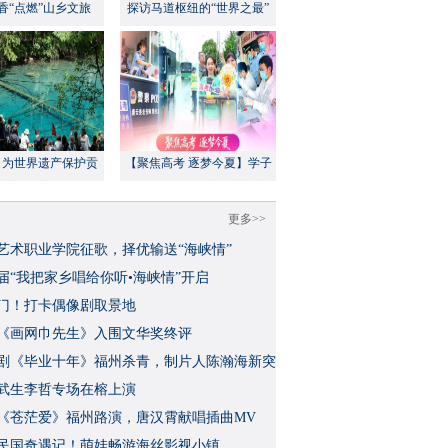
香“点燃”山乡文旅
探访马道枢纽的“世界之最”
：为世界遗产保护贡
【聚焦高考 逐梦今夏】学子
方案”｜美丽中国行
执笔追梦，各方同心护航
更多>>
艺术职业学院征歌，择优输送“海峡情”
三届“我把家乡唱给你听•海峡情”开启
门！打卡偶像剧取景地
《画网巾先生》入围文华奖终评
视剧《毕业十年》福州杀青，制片人陈瀚海新突
武生李哲专场在榕上演
影《苍茫爱》福州路演，唐汉霄献唱插曲MV
民国奇遇记！萌娃畅游海丝影视小镇