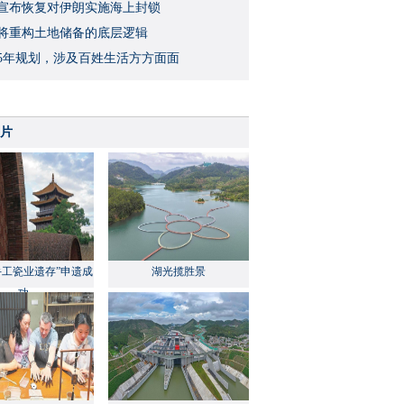
宣布恢复对伊朗实施海上封锁
将重构土地储备的底层逻辑
5年规划，涉及百姓生活方方面面
片
手工瓷业遗存”申遗成
湖光揽胜景
功