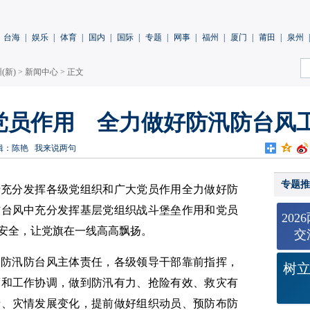
台海
|
娱乐
|
体育
|
国内
|
国际
|
专题
|
网事
|
福州
|
厦门
|
莆田
|
泉州
|
(新)
>
新闻中心
> 正文
党员作用 全力做好防汛防台风
辑：陈艳
我来说两句
专题推
于充分发挥各级党组织和广大党员作用全力做好防
防台风中充分发挥基层党组织战斗堡垒作用和党员
20
安全，让党旗在一线高高飘扬。
交
起防汛防台风主体责任，各级领导干部靠前指挥，
树
度和工作协调，做到防汛有力、抢险有效、救灾有
情、灾情发展变化，提前做好组织动员、预防布防