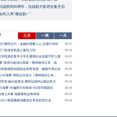
念抗战胜利80周年，抗战影片影评征集开启
如何入局“微短剧+ ”
行
三天
一周
一月
银行莆田分行：金融向善暖人心 志愿行动传
08-05
厦门造保安机器人集结入列
08-04
医学院退役复学大学生暑期社会实践守护儿童
08-05
海豚”加强为超强台风级！两种路径公布，或
08-04
建投集团联动国创会智库资源，赋能中资企业
08-06
风“白海豚”登陆点分歧大！两种路径公布，
08-04
聚民智 融台促善治 莆田仙游钟山镇以民主
08-04
“白海豚”向偏西方向移动 6日前对我国近
08-04
风海上共舞 福建暑热还将持续
08-05
出台11条措施推动建设生育友好型社会
08-04