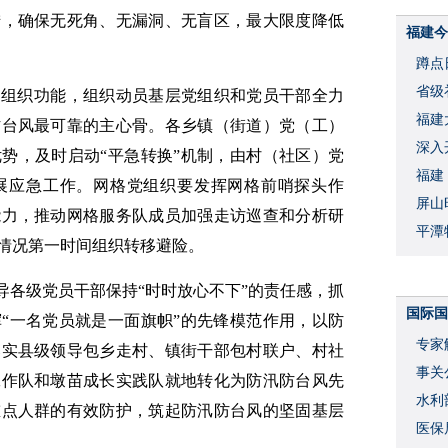
措，确保无死角、无漏洞、无盲区，最大限度降低
福建今
蹲点
省级
和组织功能，组织动员基层党组织和党员干部全力
福建
防台风最可靠的主心骨。各乡镇（街道）党（工）
深入
势，及时启动“平急转换”机制，由村（社区）党
福建
展应急工作。网格党组织要发挥网格前哨探头作
屏山
能力，推动网格服务队成员加强走访巡查和分析研
平潭
情况第一时间组织转移避险。
导各级党员干部保持“时时放心不下”的责任感，抓
国际国
“一名党员就是一面旗帜”的先锋模范作用，以防
专家
落实县级领导包乡走村、镇街干部包村联户、村社
事关
工作队和墩苗成长实践队就地转化为防汛防台风先
水利
重点人群的有效防护，筑起防汛防台风的坚固基层
度
医保