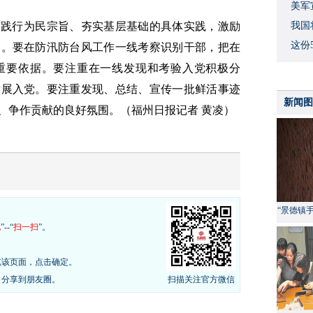
美军
为践行为民宗旨、夯实基层基础的具体实践，激励
我国
这份
为。要在防汛防台风工作一线考察识别干部，把在
重要依据。要注重在一线发现和考验入党积极分
发展入党。要注重发现、总结、宣传一批鲜活事迹
新闻图
、争作贡献的良好氛围。
（福州日报记者 黄凌）
“景德镇
现
”--“
扫一扫
”。
览该页面，点击确定。
，分享到朋友圈。
扫描关注官方微信